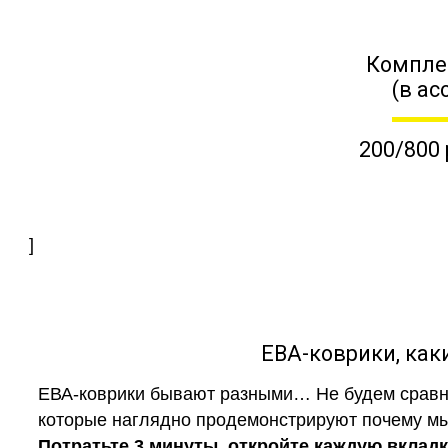
Компле
(в ас
200/800 
]
ЕВА-коврики, к
ЕВА-коврики бывают разными… Не будем сравни
которые наглядно продемонстрируют почему мы 
Потратьте 3 минуты, откройте каждую вклад