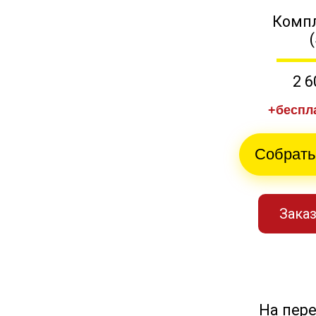
Компл
2 6
+беспл
Собрать
Заказ
На пер