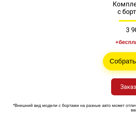
Компле
с бор
3 9
+беспл
Собрать
Заказ
*Внешний вид модели с бортами на разные авто может отли
ва