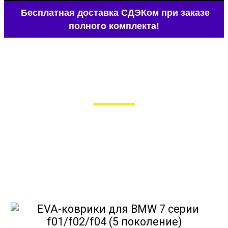
Бесплатная доставка СДЭКом при заказе
полного комплекта!
EVA-коврики для BMW 7 серии
f01/f02/f04 (5 поколение)
в Москве
Мы сами производим НЕУБИВАЕМЫЕ
EVA-коврики премиум-качества
как в исполнении с бортиками (3D),
так и обычные