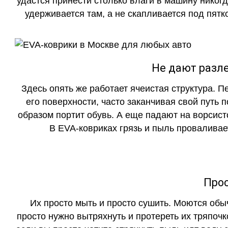
удастся принести столько влаги в машину никогд
удерживается там, а не скапливается под пятко
Не дают разле
Здесь опять же работает ячеистая структура. 
его поверхности, часто заканчивая свой путь 
образом портит обувь. А еще падают на ворсист
В EVA-ковриках грязь и пыль проваливает
Прос
Их просто мыть и просто сушить. Моются обы
просто нужно вытряхнуть и протереть их тряпочк