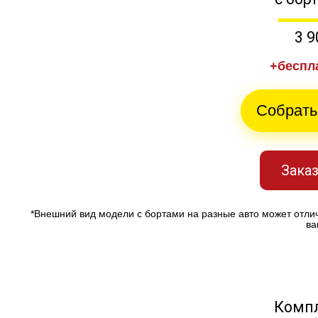
3 9
+беспл
Собрать
Заказ
*Внешний вид модели с бортами на разные авто может отли
ва
Компл