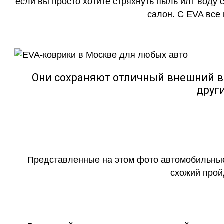
если вы просто хотите стряхнуть пыль илт воду с
салон. С EVA все
Они сохраняют отличный внешний в
друг
Представленные на этом фото автомобильные
схожий прой