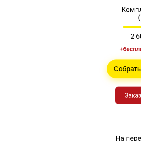
Компл
2 6
+беспл
Собрать
Заказ
На пер