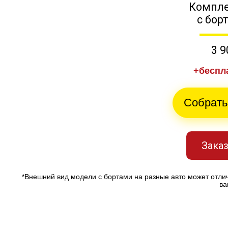
Компле
с бор
3 9
+беспл
Собрать
Заказ
*Внешний вид модели с бортами на разные авто может отли
ва