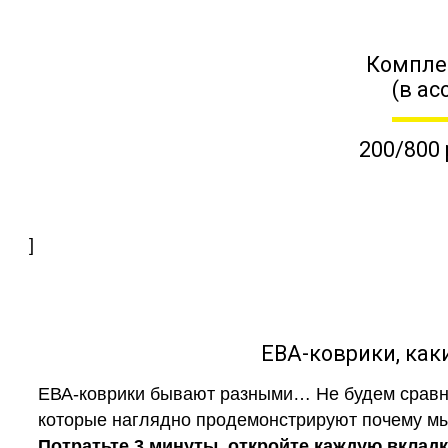
Компле
(в ас
200/800 
]
ЕВА-коврики, к
ЕВА-коврики бывают разными… Не будем сравни
которые наглядно продемонстрируют почему мы 
Потратьте 3 минуты, откройте каждую вклад