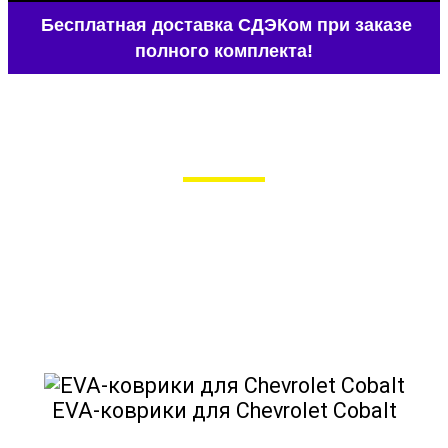
Бесплатная доставка СДЭКом при заказе
полного комплекта!
EVA-коврики для Chevrolet Cobalt
в Москве
Мы сами производим НЕУБИВАЕМЫЕ
EVA-коврики премиум-качества
как в исполнении с бортиками (3D),
так и обычные
EVA-коврики для Chevrolet Cobalt