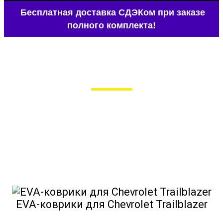
Бесплатная доставка СДЭКом при заказе
полного комплекта!
EVA-коврики для Chevrolet Trailblazer
в Москве
Мы сами производим НЕУБИВАЕМЫЕ
EVA-коврики премиум-качества
как в исполнении с бортиками (3D),
так и обычные
EVA-коврики для Chevrolet Trailblazer