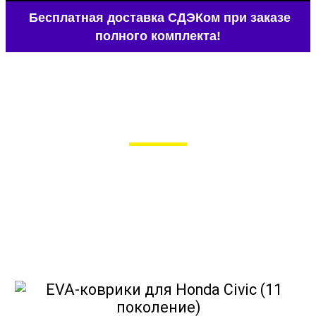
Бесплатная доставка СДЭКом при заказе
полного комплекта!
EVA-коврики для Honda Civic (11
поколение)
в Москве
Мы сами производим НЕУБИВАЕМЫЕ
EVA-коврики премиум-качества
как в исполнении с бортиками (3D),
так и обычные