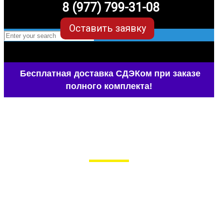
8 (977) 799-31-08
Оставить заявку
Бесплатная доставка СДЭКом при заказе
полного комплекта!
EVA-коврики для Honda CR-V (4
поколение)
в Москве
Мы сами производим НЕУБИВАЕМЫЕ
EVA-коврики премиум-качества
как в исполнении с бортиками (3D),
так и обычные