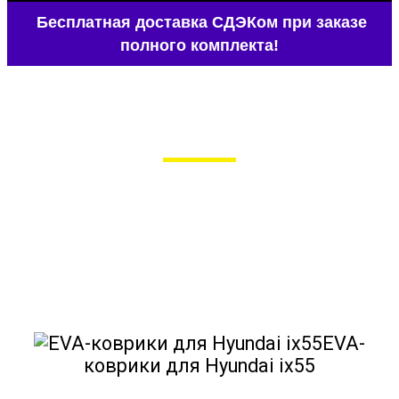
Бесплатная доставка СДЭКом при заказе
полного комплекта!
EVA-коврики для Hyundai ix55
в Москве
Мы сами производим НЕУБИВАЕМЫЕ
EVA-коврики премиум-качества
как в исполнении с бортиками (3D),
так и обычные
EVA-
коврики для Hyundai ix55