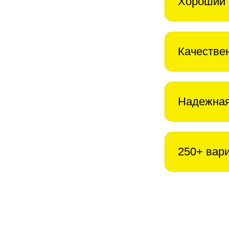
Хороший 
Качестве
Надежная
250+ вар