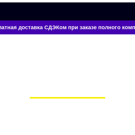
атная доставка СДЭКом при заказе полного комп
VA-коврики для Kia Niro
в Москве
 сами производим НЕУБИВАЕ
EVA-коврики премиум-качеств
полнении с бортиками (3D), так 