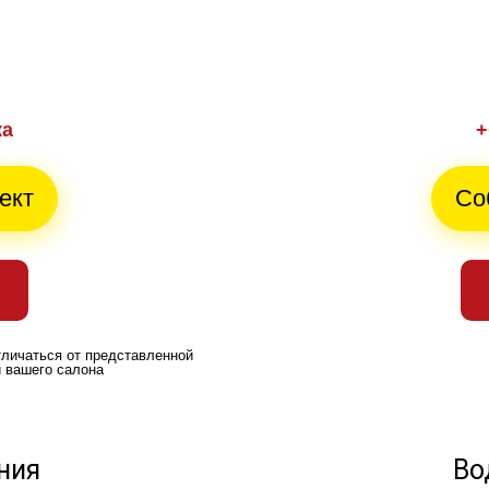
й
ка
+
ект
Со
тличаться от представленной
и вашего салона
ния
Во