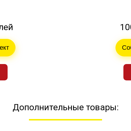
блей
10
ект
Со
Дополнительные товары: