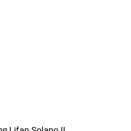
o II
МЫЕ
а
и обычные
 Lifan Solano II