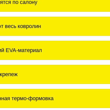
ятся по салону
т весь ковролин
ий EVA-материал
крепеж
нная термо-формовка