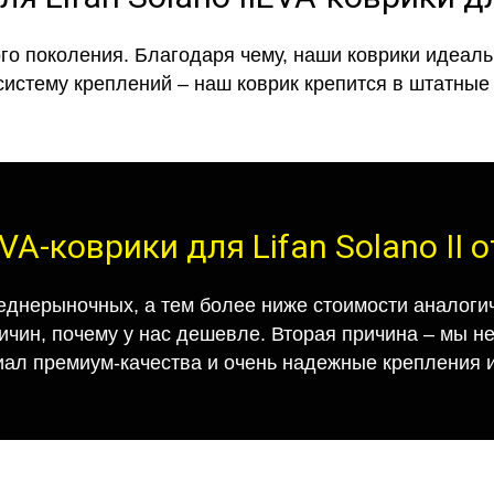
го поколения. Благодаря чему, наши коврики идеальн
систему креплений – наш коврик крепится в штатные 
VA-коврики для Lifan Solano II от
еднерыночных, а тем более ниже стоимости аналогич
ричин, почему у нас дешевле. Вторая причина – мы н
иал премиум-качества и очень надежные крепления и