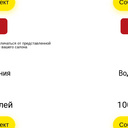
ект
Со
тличаться от представленной
и вашего салона
ния
Во
блей
10
ект
Со