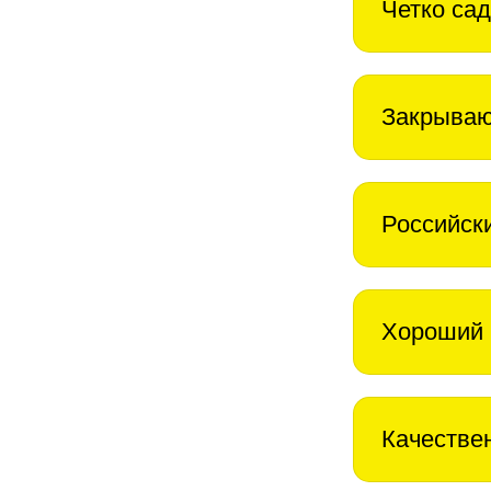
Четко сад
Закрываю
Российск
Хороший 
Качестве