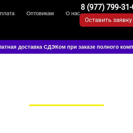
8 (977) 799-31
оплата
Оптовикам
О нас
Оставить заявку
атная доставка СДЭКом при заказе полного комп
VA-коврики для Lixiang 
в Москве
 сами производим НЕУБИВАЕ
EVA-коврики премиум-качеств
полнении с бортиками (3D), так 