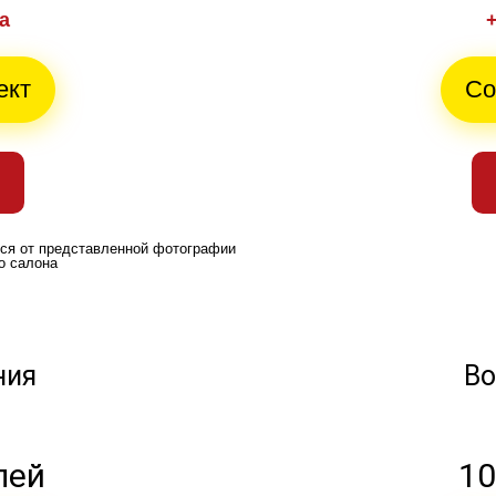
а
ект
Со
ься от представленной фотографии
о салона
ния
Во
лей
10