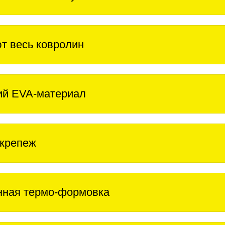
т весь ковролин
ий EVA-материал
крепеж
нная термо-формовка