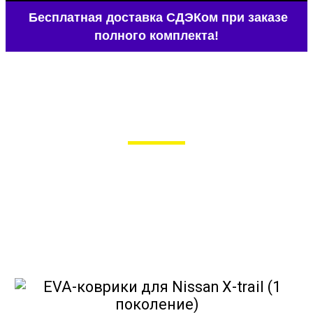
Бесплатная доставка СДЭКом при заказе
полного комплекта!
EVA-коврики для Nissan X-trail (1
поколение)
в Москве
Мы сами производим НЕУБИВАЕМЫЕ
EVA-коврики премиум-качества
как в исполнении с бортиками (3D),
так и обычные