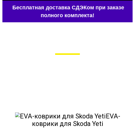
Бесплатная доставка СДЭКом при заказе
полного комплекта!
EVA-коврики для Skoda Yeti
в Москве
Мы сами производим НЕУБИВАЕМЫЕ
EVA-коврики премиум-качества
как в исполнении с бортиками (3D),
так и обычные
EVA-
коврики для Skoda Yeti