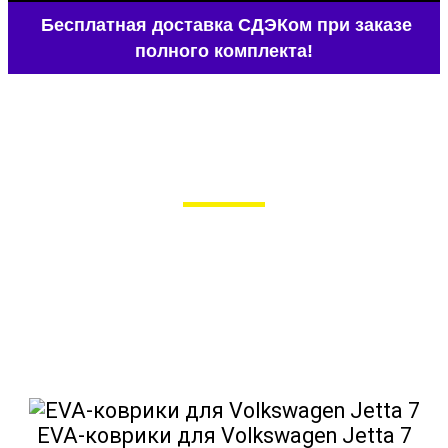
Бесплатная доставка СДЭКом при заказе
полного комплекта!
EVA-коврики для Audi A3 8P (2
поколение)
в Москве
Мы сами производим НЕУБИВАЕМЫЕ
EVA-коврики премиум-качества
как в исполнении с бортиками (3D),
так и обычные
EVA-коврики для Volkswagen Jetta 7