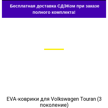
Бесплатная доставка СДЭКом при заказе
полного комплекта!
EVA-коврики для Volkswagen Touran (3
поколение)
в Москве
Мы сами производим НЕУБИВАЕМЫЕ
EVA-коврики премиум-качества
как в исполнении с бортиками (3D),
так и обычные
EVA-коврики для Volkswagen Touran (3
поколение)