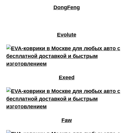
DongFeng
Evolute
Exeed
Faw