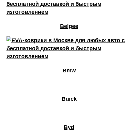
Belgee
Bmw
Buick
Byd