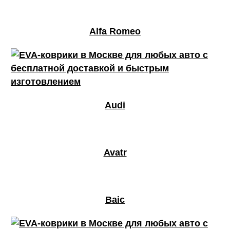
Alfa Romeo
Audi
Avatr
Baic