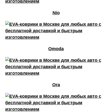
Nio
Omoda
Ora