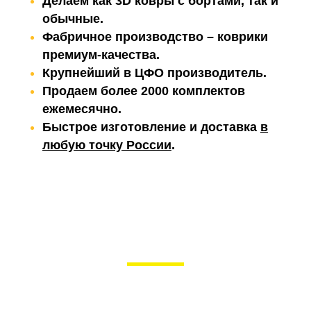
Делаем как 3D ковры с бортами, так и
обычные.
Фабричное производство – коврики
премиум-качества.
Крупнейший в ЦФО производитель.
Продаем более 2000 комплектов
ежемесячно.
Быстрое изготовление и доставка
в
любую точку России
.
Наши авто-коврики ложатся лучше
заводских
На маркетплейсах вы
такое
качество
не купите!